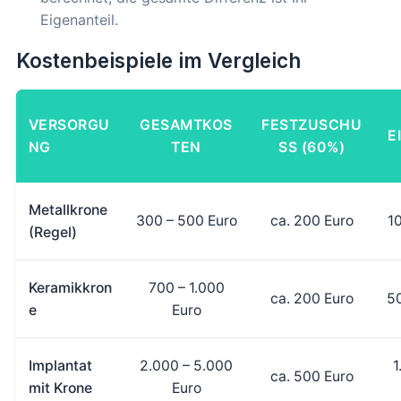
Eigenanteil.
Kostenbeispiele im Vergleich
VERSORGU
GESAMTKOS
FESTZUSCHU
E
NG
TEN
SS (60%)
Metallkrone
300 – 500 Euro
ca. 200 Euro
1
(Regel)
Keramikkron
700 – 1.000
ca. 200 Euro
50
e
Euro
Implantat
2.000 – 5.000
1
ca. 500 Euro
mit Krone
Euro