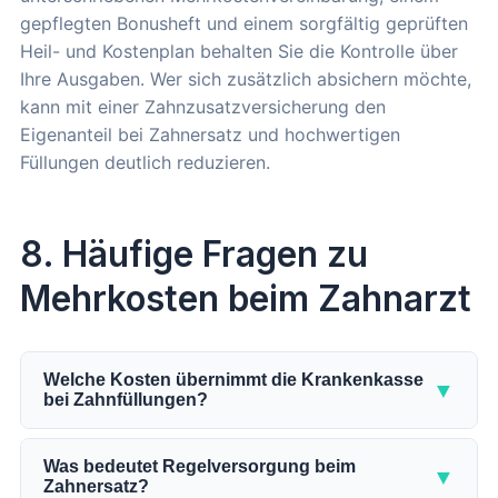
gepflegten Bonusheft und einem sorgfältig geprüften
Heil- und Kostenplan behalten Sie die Kontrolle über
Ihre Ausgaben. Wer sich zusätzlich absichern möchte,
kann mit einer Zahnzusatzversicherung den
Eigenanteil bei Zahnersatz und hochwertigen
Füllungen deutlich reduzieren.
8. Häufige Fragen zu
Mehrkosten beim Zahnarzt
Welche Kosten übernimmt die Krankenkasse
▼
bei Zahnfüllungen?
Die gesetzliche Krankenkasse übernimmt im
Seitenzahnbereich eine Amalgamfüllung als
Was bedeutet Regelversorgung beim
▼
Zahnersatz?
Regelversorgung. Im Frontzahnbereich zahlt sie