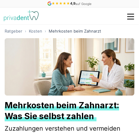
★
★
★
★
★
4,9
auf Google
Ratgeber
›
Kosten
›
Mehrkosten beim Zahnarzt
Mehrkosten beim Zahnarzt:
Was Sie selbst zahlen
Zuzahlungen verstehen und vermeiden