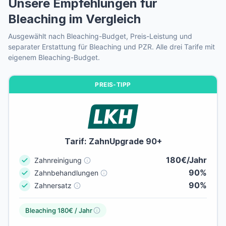
Unsere Empfehlungen für
bis 500 Euro.
aber bei größerem Zahnersatz-Bedarf knapp
Zur Beispielrechnung →
Bleaching im Vergleich
werden.
Nicht erstattet werden freiverkäufliche Produkte aus
der Drogerie (Strips, Whitening-Pens). Auch
Ausgewählt nach Bleaching-Budget, Preis-Leistung und
Zu den Tarifempfehlungen →
separater Erstattung für Bleaching und PZR. Alle drei Tarife mit
Bleaching im Kosmetikstudio ohne Zahnarzt ist
eigenem Bleaching-Budget.
ausgeschlossen.
PREIS-TIPP
Tarif: ZahnUpgrade 90+
180€/Jahr
Zahnreinigung
90%
Zahnbehandlungen
90%
Zahnersatz
Bleaching 180€ / Jahr