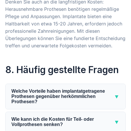
Denken Sie auch an die langfristigen Kosten:
Herausnehmbare Prothesen benötigen regelmäßige
Pflege und Anpassungen. Implantate bieten eine
Haltbarkeit von etwa 15-20 Jahren, erfordern jedoch
professionelle Zahnreinigungen. Mit diesen
Überlegungen können Sie eine fundierte Entscheidung
treffen und unerwartete Folgekosten vermeiden.
8. Häufig gestellte Fragen
Welche Vorteile haben implantatgetragene
▼
Prothesen gegenüber herkömmlichen
Prothesen?
Implantatgetragene Prothesen bieten im Vergleich
zu herkömmlichen Varianten einige entscheidende
Wie kann ich die Kosten für Teil- oder
▼
Vollprothesen senken?
Vorteile. Da sie fest im Kieferknochen verankert