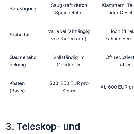
Saugkraft durch
Klammern, Te
Befestigung
Speichelfilm
oder Gesch
Variabel (abhängig
Hoch (direk
Stabilität
von Kieferform)
Zähnen vera
Gaumenabd
Vollständig im
Oft reduzier
eckung
Oberkiefer
offen
Kosten
500-850 EUR pro
Ab 600 EUR pro
(Basis)
Kiefer
3. Teleskop- und