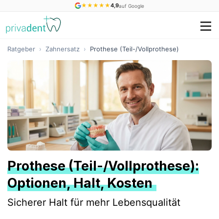
★
★
★
★
★
4,9
auf Google
Ratgeber
›
Zahnersatz
›
Prothese (Teil-/Vollprothese)
Prothese (Teil-/Vollprothese):
Optionen, Halt, Kosten
Sicherer Halt für mehr Lebensqualität