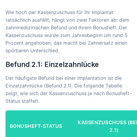
Wie hoch der Kassenzuschuss für Ihr Implantat
tatsächlich ausfällt, hängt von zwei Faktoren ab: dem
zahnmedizinischen Befund und Ihrem Bonusheft. Der
Kassenzuschuss wurde zum Jahresbeginn um rund 5
Prozent angehoben, das macht bei Zahnersatz einen
spürbaren Unterschied.
Befund 2.1: Einzelzahnlücke
Der häufigste Befund bei einer Implantation ist die
Einzelzahnlücke (Befund 2.1). Die folgende Tabelle
zeigt, wie sich der Kassenzuschuss je nach Bonusheft-
Status staffelt.
KASSENZUSCHUSS (BE
BONUSHEFT-STATUS
2.1)