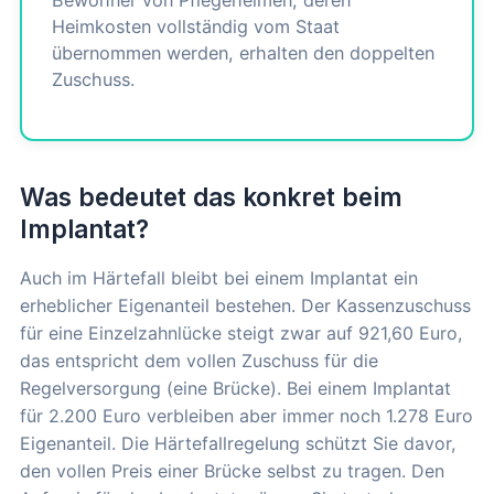
Heimkosten vollständig vom Staat
übernommen werden, erhalten den doppelten
Zuschuss.
Was bedeutet das konkret beim
Implantat?
Auch im Härtefall bleibt bei einem Implantat ein
erheblicher Eigenanteil bestehen. Der Kassenzuschuss
für eine Einzelzahnlücke steigt zwar auf 921,60 Euro,
das entspricht dem vollen Zuschuss für die
Regelversorgung (eine Brücke). Bei einem Implantat
für 2.200 Euro verbleiben aber immer noch 1.278 Euro
Eigenanteil. Die Härtefallregelung schützt Sie davor,
den vollen Preis einer Brücke selbst zu tragen. Den