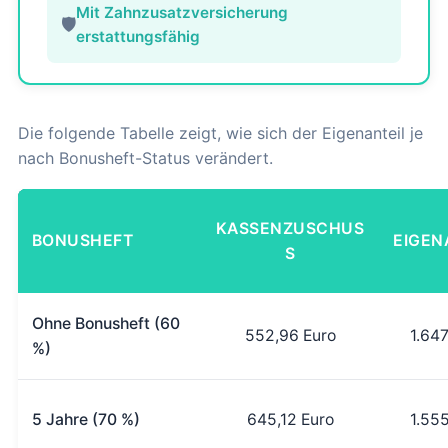
Mit Zahnzusatzversicherung
🛡️
erstattungsfähig
Die folgende Tabelle zeigt, wie sich der Eigenanteil je
nach Bonusheft-Status verändert.
KASSENZUSCHUS
BONUSHEFT
EIGEN
S
Ohne Bonusheft (60
552,96 Euro
1.647
%)
5 Jahre (70 %)
645,12 Euro
1.555