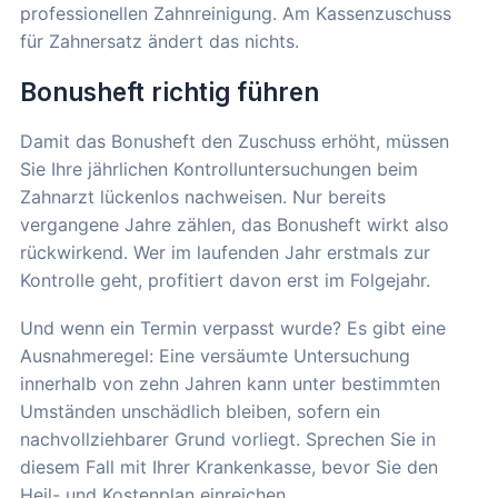
professionellen Zahnreinigung. Am Kassenzuschuss
für Zahnersatz ändert das nichts.
Bonusheft richtig führen
Damit das Bonusheft den Zuschuss erhöht, müssen
Sie Ihre jährlichen Kontrolluntersuchungen beim
Zahnarzt lückenlos nachweisen. Nur bereits
vergangene Jahre zählen, das Bonusheft wirkt also
rückwirkend. Wer im laufenden Jahr erstmals zur
Kontrolle geht, profitiert davon erst im Folgejahr.
Und wenn ein Termin verpasst wurde? Es gibt eine
Ausnahmeregel: Eine versäumte Untersuchung
innerhalb von zehn Jahren kann unter bestimmten
Umständen unschädlich bleiben, sofern ein
nachvollziehbarer Grund vorliegt. Sprechen Sie in
diesem Fall mit Ihrer Krankenkasse, bevor Sie den
Heil- und Kostenplan einreichen.