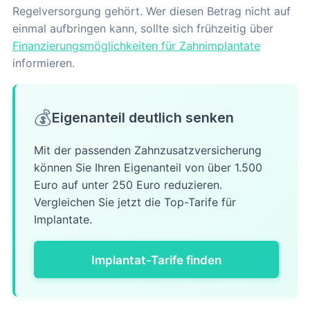
Regelversorgung gehört. Wer diesen Betrag nicht auf
einmal aufbringen kann, sollte sich frühzeitig über
Finanzierungsmöglichkeiten für Zahnimplantate
informieren.
💰
Eigenanteil deutlich senken
Mit der passenden Zahnzusatzversicherung
können Sie Ihren Eigenanteil von über 1.500
Euro auf unter 250 Euro reduzieren.
Vergleichen Sie jetzt die Top-Tarife für
Implantate.
Implantat-Tarife finden