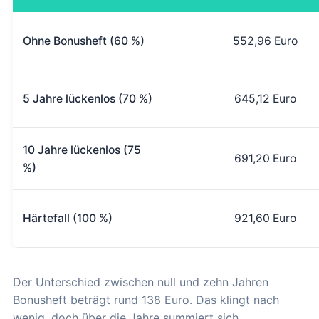
Ohne Bonusheft (60 %)
552,96 Euro
5 Jahre lückenlos (70 %)
645,12 Euro
10 Jahre lückenlos (75
691,20 Euro
%)
Härtefall (100 %)
921,60 Euro
Der Unterschied zwischen null und zehn Jahren
Bonusheft beträgt rund 138 Euro. Das klingt nach
wenig, doch über die Jahre summiert sich