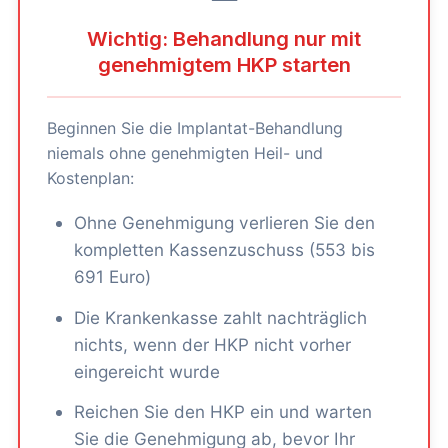
Wichtig: Behandlung nur mit
genehmigtem HKP starten
Beginnen Sie die Implantat-Behandlung
niemals ohne genehmigten Heil- und
Kostenplan:
Ohne Genehmigung verlieren Sie den
kompletten Kassenzuschuss (553 bis
691 Euro)
Die Krankenkasse zahlt nachträglich
nichts, wenn der HKP nicht vorher
eingereicht wurde
Reichen Sie den HKP ein und warten
Sie die Genehmigung ab, bevor Ihr