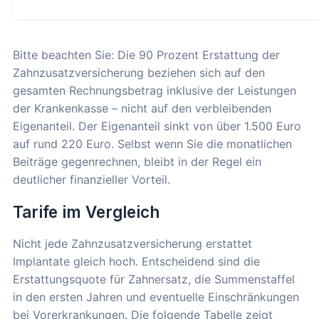
Bitte beachten Sie: Die 90 Prozent Erstattung der
Zahnzusatzversicherung beziehen sich auf den
gesamten Rechnungsbetrag inklusive der Leistungen
der Krankenkasse – nicht auf den verbleibenden
Eigenanteil. Der Eigenanteil sinkt von über 1.500 Euro
auf rund 220 Euro. Selbst wenn Sie die monatlichen
Beiträge gegenrechnen, bleibt in der Regel ein
deutlicher finanzieller Vorteil.
Tarife im Vergleich
Nicht jede Zahnzusatzversicherung erstattet
Implantate gleich hoch. Entscheidend sind die
Erstattungsquote für Zahnersatz, die Summenstaffel
in den ersten Jahren und eventuelle Einschränkungen
bei Vorerkrankungen. Die folgende Tabelle zeigt