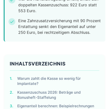
check
doppelten Kassenzuschuss: 922 Euro statt
553 Euro.
Eine Zahnzusatzversicherung mit 90 Prozent
check
Erstattung senkt den Eigenanteil auf unter
250 Euro, bei rechtzeitigem Abschluss.
INHALTSVERZEICHNIS
1.
Warum zahlt die Kasse so wenig für
Implantate?
2.
Kassenzuschuss 2026: Beträge und
Bonusheft-Staffelung
3.
Eigenanteil berechnen: Beispielrechnungen