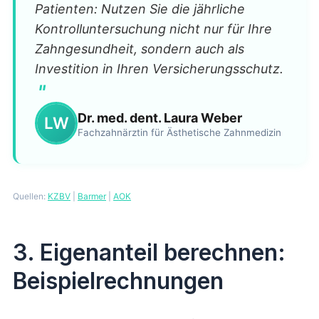
Patienten: Nutzen Sie die jährliche
Kontrolluntersuchung nicht nur für Ihre
Zahngesundheit, sondern auch als
Investition in Ihren Versicherungsschutz.
"
Dr. med. dent. Laura Weber
LW
Fachzahnärztin für Ästhetische Zahnmedizin
Quellen:
KZBV
|
Barmer
|
AOK
3. Eigenanteil berechnen:
Beispielrechnungen