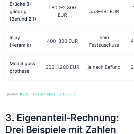
Brücke 3-
1.800–2.800
gliedrig
553–691 EUR
EUR
(Befund 2.1)
Inlay
kein
400–800 EUR
4
(Keramik)
Festzuschuss
Modellguss
600–1.200 EUR
je nach Befund
2
prothese
Quellen:
KZBV Festzuschüsse
|
GOZ 2012
3. Eigenanteil-Rechnung:
Drei Beispiele mit Zahlen