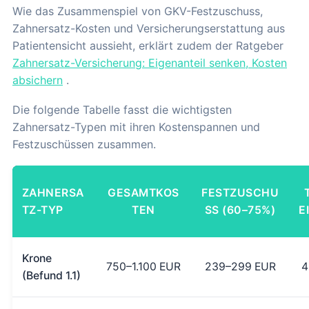
Wie das Zusammenspiel von GKV-Festzuschuss,
Zahnersatz-Kosten und Versicherungserstattung aus
Patientensicht aussieht, erklärt zudem der Ratgeber
Zahnersatz-Versicherung: Eigenanteil senken, Kosten
absichern
.
Die folgende Tabelle fasst die wichtigsten
Zahnersatz-Typen mit ihren Kostenspannen und
Festzuschüssen zusammen.
ZAHNERSA
GESAMTKOS
FESTZUSCHU
TZ-TYP
TEN
SS (60–75%)
E
Krone
750–1.100 EUR
239–299 EUR
4
(Befund 1.1)