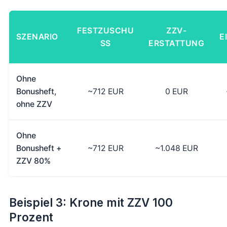
FESTZUSCHU
ZZV-
SZENARIO
E
SS
ERSTATTUNG
Ohne
Bonusheft,
~712 EUR
0 EUR
ohne ZZV
Ohne
Bonusheft +
~712 EUR
~1.048 EUR
ZZV 80%
Beispiel 3: Krone mit ZZV 100
Prozent