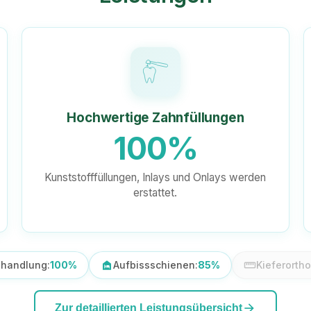
Hochwertige Zahnfüllungen
100%
Kunststofffüllungen, Inlays und Onlays werden
erstattet.
handlung:
100%
night_shelter
Aufbissschienen:
85%
straighten
Kieferorth
arrow_forward
Zur detaillierten Leistungsübersicht