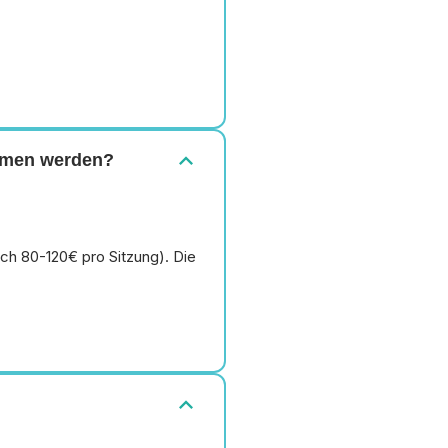
expand_more
ommen werden?
lich 80-120€ pro Sitzung). Die
expand_more