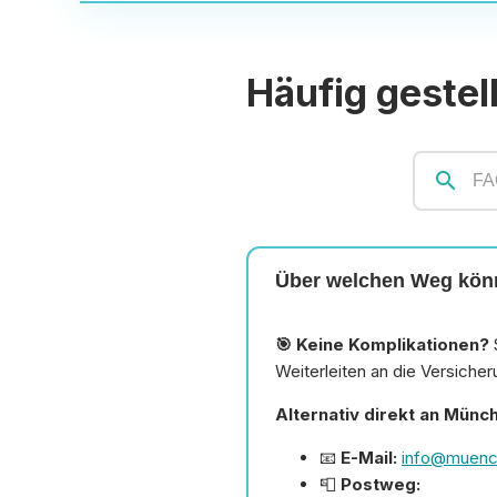
Häufig gestel
search
Über welchen Weg könn
🎯 Keine Komplikationen?
Weiterleiten an die Versicher
Alternativ direkt an Münc
📧
E-Mail:
info@muenc
📮
Postweg: