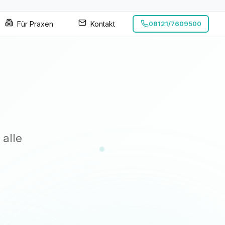
Für Praxen
Kontakt
08121/7609500
 alle