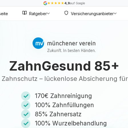
★
★
★
★
★
4,9
auf Google
seite
Ratgeber
Versicherungsanbieter
ZahnGesund 85+
ve Zahnschutz – lückenlose Absicherung für
✓
170€ Zahnreinigung
✓
100% Zahnfüllungen
✓
85% Zahnersatz
✓
100% Wurzelbehandlung