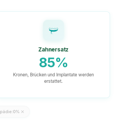
Zahnersatz
85%
Kronen, Brücken und Implantate werden
erstattet.
opädie:
0%
close