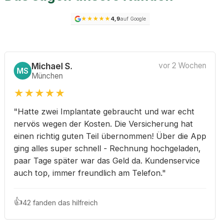
★
★
★
★
★
4,9
auf Google
Michael S.
vor 2 Wochen
MS
München
★
★
★
★
★
"Hatte zwei Implantate gebraucht und war echt
nervös wegen der Kosten. Die Versicherung hat
einen richtig guten Teil übernommen! Über die App
ging alles super schnell - Rechnung hochgeladen,
paar Tage später war das Geld da. Kundenservice
auch top, immer freundlich am Telefon."
👍
42 fanden das hilfreich