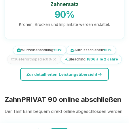
Zahnersatz
90%
Kronen, Brücken und Implantate werden erstattet.
Wurzelbehandlung:
90%
Aufbissschienen:
90%
medical_services
night_shelter
Kieferorthopädie:
0%
close
Bleaching:
180€ alle 2 Jahre
straighten
auto_awesome
arrow_forward
Zur detaillierten Leistungsübersicht
ZahnPRIVAT 90 online abschließen
Der Tarif kann bequem direkt online abgeschlossen werden.