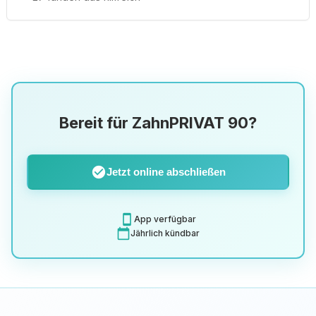
Bereit für ZahnPRIVAT 90?
check_circle
Jetzt online abschließen
smartphone
App verfügbar
calendar_today
Jährlich kündbar