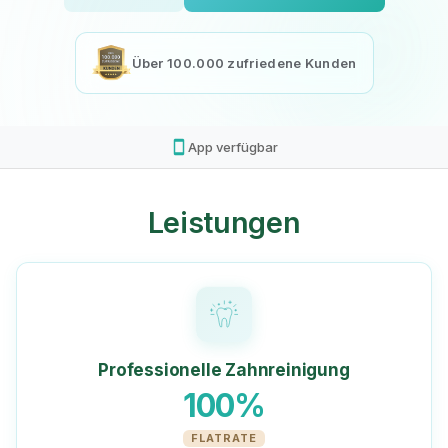
Über 100.000 zufriedene Kunden
smartphone
App verfügbar
Leistungen
Professionelle Zahnreinigung
100%
FLATRATE