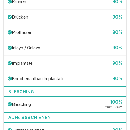
90%
Kronen
check_circle
90%
Brücken
check_circle
90%
Prothesen
check_circle
90%
Inlays / Onlays
check_circle
90%
Implantate
check_circle
90%
Knochenaufbau Implantate
check_circle
BLEACHING
100%
Bleaching
check_circle
max. 180€
AUFBISSSCHIENEN