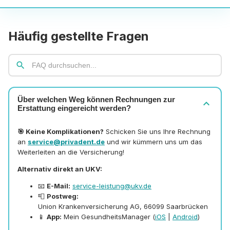
Häufig gestellte Fragen
search
Über welchen Weg können Rechnungen zur
expand_more
Erstattung eingereicht werden?
🎯 Keine Komplikationen?
Schicken Sie uns Ihre Rechnung
an
service@privadent.de
und wir kümmern uns um das
Weiterleiten an die Versicherung!
Alternativ direkt an UKV:
📧
E-Mail:
service-leistung@ukv.de
📮
Postweg:
Union Krankenversicherung AG, 66099 Saarbrücken
📱
App:
Mein GesundheitsManager (
iOS
|
Android
)