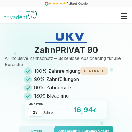
★
★
★
★
★
4,9
auf Google
ZahnPRIVAT 90
All Inclusive Zahnschutz – lückenlose Absicherung für alle
Bereiche
✓
100% Zahnreinigung
FLATRATE
✓
90% Zahnfüllungen
✓
90% Zahnersatz
✓
180€ Bleaching
IHR ALTER
16,94
€
Jahre
Details
Zahnschutz in 3 Minuten sichern