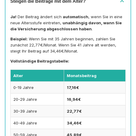
expand_more
Steigen die Beiträge mit dem Alter?
Ja!
Der Beitrag ändert sich
automatisch
, wenn Sie in eine
neue Altersstufe eintreten,
unabhängig davon, wann Sie
die Versicherung abgeschlossen haben
.
Beispiel:
Wenn Sie mit 35 Jahren beginnen, zahlen Sie
zunächst 22,77€/Monat. Wenn Sie 41 Jahre alt werden,
steigt Ihr Beitrag auf 34,46€/Monat.
Vollständige Beitragstabelle:
Alter
Monatsbeitrag
0-19 Jahre
17,16€
20-29 Jahre
16,94€
30-39 Jahre
22,77€
40-49 Jahre
34,46€
50-59 Jahre
45,89€